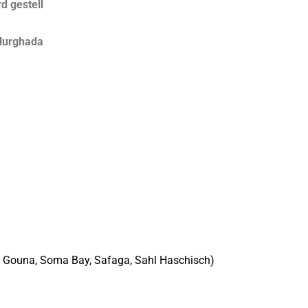
d gestell
 Hurghada
El Gouna, Soma Bay, Safaga, Sahl Haschisch)