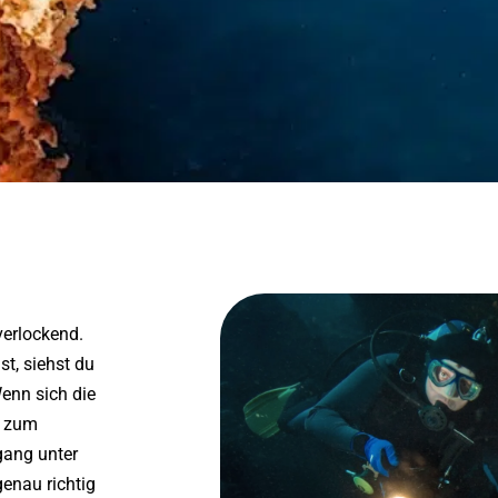
verlockend.
t, siehst du
Wenn sich die
n zum
gang unter
genau richtig